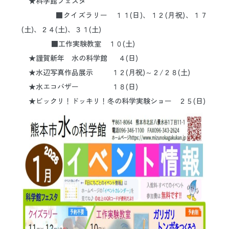
★科学館フェスタ
日本語
ENGLISH
中文
한국어
■クイズラリー １１(日)、１２(月祝)、１７
(土)、２４(土)、３１(土)
■工作実験教室 １０(土)
★謹賀新年 水の科学館 ４(日)
★水辺写真作品展示 １２(月祝)～２/２８(土)
★水エコバザー １８(日)
★ビックリ！ドッキリ！冬の科学実験ショー ２５(日)