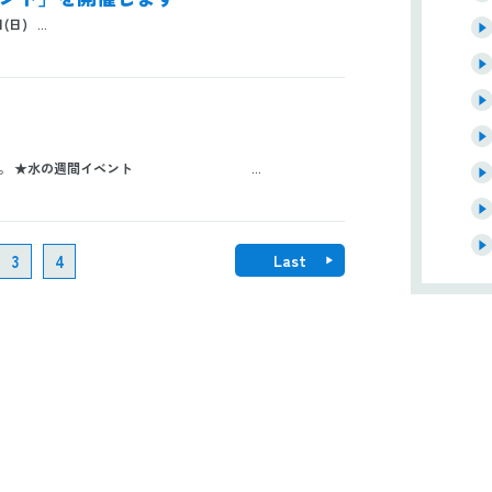
) ...
します。 ★水の週間イベント ...
3
4
Last