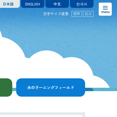
日本語
ENGLISH
中文
한국어
文字サイズ変更
標準
拡大
お知らせ
熊本市水の科学館とは
ご利用案内・アクセス＆マップ
館内案内・パンフレット
水のラーニングフィールド
水のラーニングフィールド
お問い合わせ