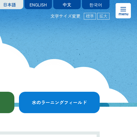
日本語
ENGLISH
中文
한국어
文字サイズ変更
標準
拡大
お知らせ
熊本市水の科学館とは
ご利用案内・アクセス＆マップ
館内案内・パンフレット
水のラーニングフィールド
水のラーニングフィールド
お問い合わせ