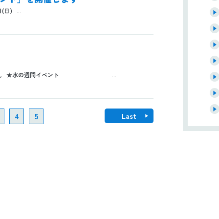
) ...
します。 ★水の週間イベント ...
4
5
Last