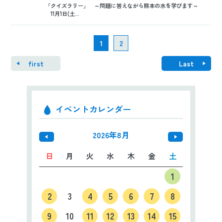
「クイズラリー」 ～問題に答えながら熊本の水を学びます～
11月1日(土...
1
2
first
Last
イベントカレンダー
2026年8月
日
月
火
水
木
金
土
1
2
3
4
5
6
7
8
9
10
11
12
13
14
15