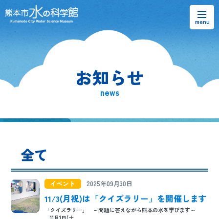
お知らせ
お知らせ
熊本市水の科学館とは
news
ご利用案内・アクセス＆マップ
館内案内・パンフレット
全て
水のラーニングフィールド
お問い合わせ
イベント
2025年09月30日
11/3(月祝)は「クイズラリー」を開催します
「クイズラリー」 ～問題に答えながら熊本の水を学びます～
11月1日(土...