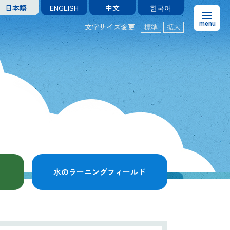
日本語
ENGLISH
中文
한국어
文字サイズ変更
標準
拡大
お知らせ
熊本市水の科学館とは
ご利用案内・アクセス＆マップ
館内案内・パンフレット
水のラーニングフィールド
水のラーニングフィールド
お問い合わせ