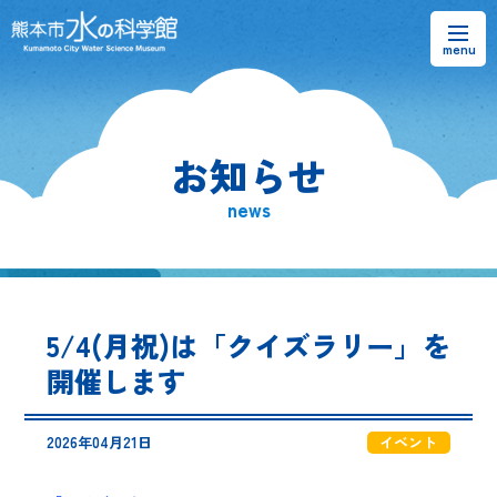
お知らせ
お知らせ
熊本市水の科学館とは
news
ご利用案内・アクセス＆マップ
館内案内・パンフレット
5/4(月祝)は「クイズラリー」を
水のラーニングフィールド
開催します
お問い合わせ
2026年04月21日
イベント