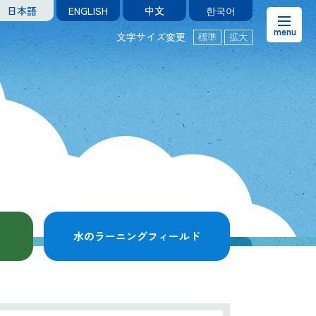
日本語
ENGLISH
中文
한국어
文字サイズ変更
標準
拡大
お知らせ
熊本市水の科学館とは
ご利用案内・アクセス＆マップ
館内案内・パンフレット
水のラーニングフィールド
水のラーニングフィールド
お問い合わせ