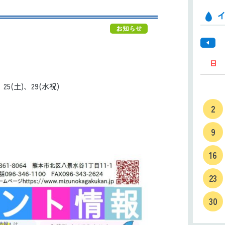
お知らせ
日
土)、29(水祝)
2
9
16
23
30