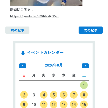
動画はこちら↓
https://youtu.be/JWRNx6jQ5jo
前の記事
次の記事
イベントカレンダー
2026年8月
日
月
火
水
木
金
土
1
2
3
4
5
6
7
8
9
10
11
12
13
14
15