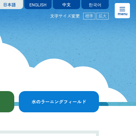
日本語
ENGLISH
中文
한국어
文字サイズ変更
標準
拡大
お知らせ
熊本市水の科学館とは
ご利用案内・アクセス＆マップ
館内案内・パンフレット
水のラーニングフィールド
水のラーニングフィールド
お問い合わせ