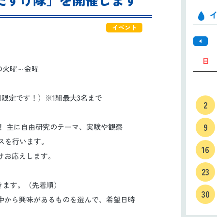
イベント
日
中の火曜～金曜
後 各１組限定です！）※1組最大3名まで
2
9
！ 主に自由研究のテーマ、実験や観察
スを行います。
16
けお応えします。
23
きます。（先着順）
30
から興味があるものを選んで、希望日時