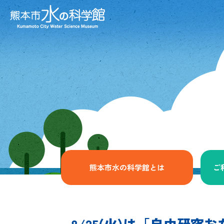
熊本市水の科学館とは
ご
8/25(火)は「自由研