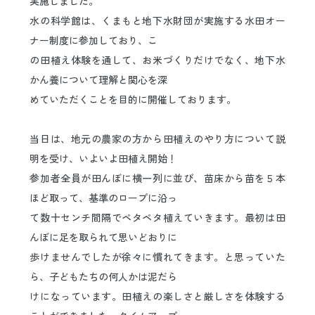
実施しました。
日本語
ENGLISH
中文
한국어
水の科学館は、くまもと地下水財団が実施する水田オー
ナー制度に参加しており、こ
の田植え体験を通して、お米づくりだけでなく、地下水
かん養について理解と関心を深
めていただくことを目的に開催しております。
当日は、地元の農家の方から田植えのやり方について説
明を受け、いよいよ田植え開始！
参加者全員が田んぼに横一列に並び、苗床から苗を５本
ほど取って、基準のロープに沿っ
て数十センチ間隔でペタペタ植えていきます。最初は田
んぼに足を取られて思いどおりに
歩けませんでしたが徐々に慣れてきます。と思っていた
ら、子どもたちの何人かは泥だら
けになっています。田植えの楽しさと厳しさを体験する