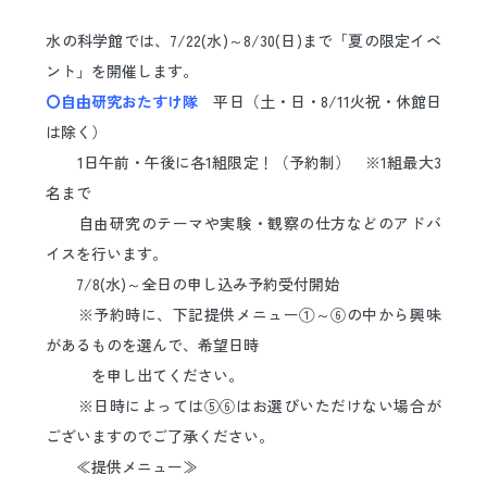
日本語
ENGLISH
中文
한국어
水の科学館では、7/22(水)～8/30(日)まで「夏の限定イベ
ント」を開催します。
〇自由研究おたすけ隊
平日（土・日・8/11火祝・休館日
は除く）
1日午前・午後に各1組限定！（予約制） ※1組最大3
名まで
自由研究のテーマや実験・観察の仕方などのアドバ
イスを行います。
7/8(水)～全日の申し込み予約受付開始
※予約時に、下記提供メニュー①～⑥の中から興味
があるものを選んで、希望日時
を申し出てください。
※日時によっては⑤⑥はお選びいただけない場合が
ございますのでご了承ください。
≪提供メニュー≫