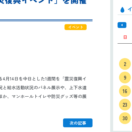
イベント
日
2
9
4月14日を中日とした1週間を「震災復興イ
況と給水活動状況のパネル展示や、上下水道
16
ほか、マンホールトイレや防災グッズ等の展
23
30
次の記事