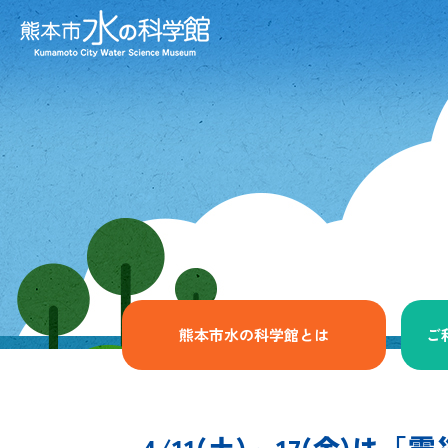
熊本市水の科学館とは
ご
4/11(土)～17(金)