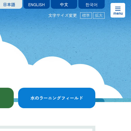
日本語
ENGLISH
中文
한국어
文字サイズ変更
標準
拡大
お知らせ
熊本市水の科学館とは
ご利用案内・アクセス＆マップ
館内案内・パンフレット
水のラーニングフィールド
水のラーニングフィールド
お問い合わせ