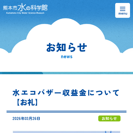
お知らせ
お知らせ
熊本市水の科学館とは
news
ご利用案内・アクセス＆マップ
館内案内・パンフレット
水エコバザー収益金について
水のラーニングフィールド
【お礼】
お問い合わせ
2026年03月26日
お知らせ