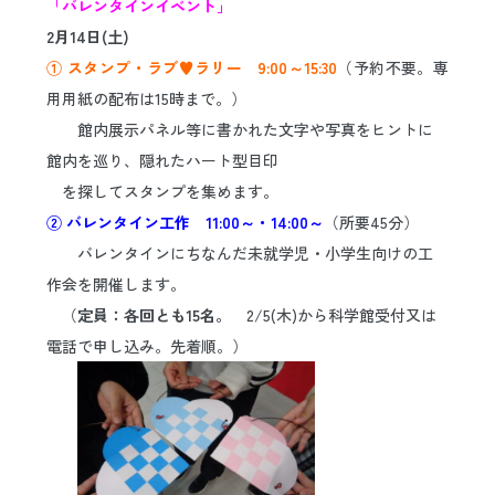
「バレンタインイベント」
日本語
ENGLISH
中文
한국어
2月14日(土)
① スタンプ・ラブ♥ラリー 9:00～15:30
（予約不要。専
用用紙の配布は15時まで。）
館内展示パネル等に書かれた文字や写真をヒントに
館内を巡り、隠れたハート型目印
を探してスタンプを集めます。
② バレンタイン工作 11:00～・14:00～
（所要45分）
バレンタインにちなんだ未就学児・小学生向けの工
作会を開催します。
（
定員：各回とも15名。
2/5(木)から科学館受付又は
電話で申し込み。先着順。）
ｋｋ