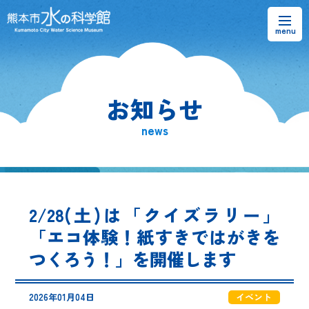
お知らせ
お知らせ
熊本市水の科学館とは
news
ご利用案内・アクセス＆マップ
館内案内・パンフレット
2/28(土)は「クイズラリー」
水のラーニングフィールド
「エコ体験！紙すきではがきを
つくろう！」を開催します
お問い合わせ
2026年01月04日
イベント