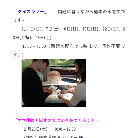
日本語
ENGLISH
中文
한국어
「クイズラリー」
～問題に答えながら熊本の水を学び
ます～
2月1日(日)、7日(土)、8日(日)、15日(日)、22日(日)、2
3日(月祝)、28日(土)
10:00～15:30（問題の配布は15時まで。予約不要で
す。）
ｋｋ
kk
「エコ体験！紙すきではがきをつくろう！」
２月28日(土) 10:30～12:00
（講師）熊本県環境センター 様