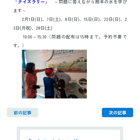
「クイズラリー」
～問題に答えながら熊本の水を学び
日本語
ENGLISH
中文
한국어
ます～
2月1日(日)、7日(土)、8日(日)、15日(日)、22日(日)、2
3日(月祝)、28日(土)
10:00～15:30（問題の配布は15時まで。予約不要で
す。）
ｋｋ
前の記事
次の記事