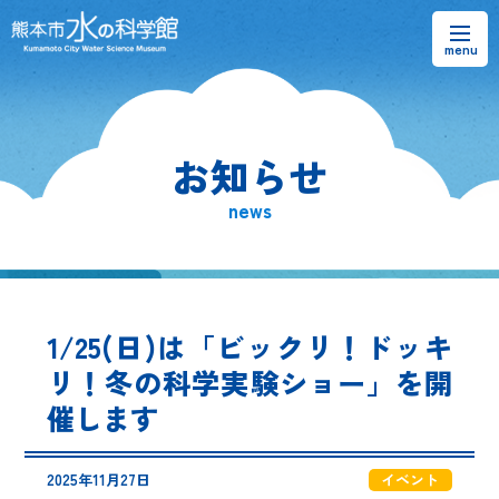
お知らせ
お知らせ
熊本市水の科学館とは
news
ご利用案内・アクセス＆マップ
館内案内・パンフレット
1/25(日)は「ビックリ！ドッキ
水のラーニングフィールド
リ！冬の科学実験ショー」を開
催します
お問い合わせ
2025年11月27日
イベント