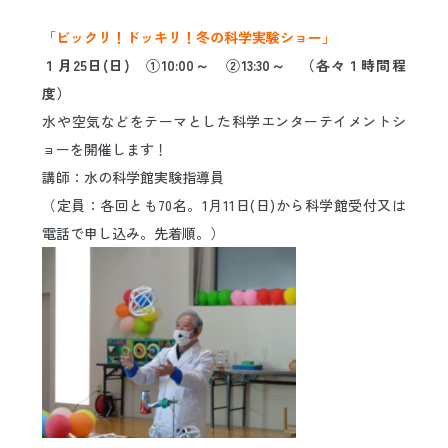
日本語
ENGLISH
中文
한국어
「ビックリ！ドッキリ！冬の科学実験ショー」
１月25日(日) ①10:00～ ②13:30～ （各々１時間程
度）
水や空気などをテーマとした科学エンターテイメントシ
ョーを開催します！
講師：水の科学館実験指導員
（定員：各回とも70名。1月11日(日)から科学館受付又は
電話で申し込み。先着順。）