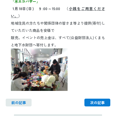
「水エコバザー」
日本語
ENGLISH
中文
한국어
1月18日(日) ９:00～15:00 （
小銭
をご用意くださ
い。
）
地域住民の方たちや関係団体の皆さま等より提供(寄付)し
ていただいた商品を安価で
販売。イベントの売上金は、すべて(公益財団法人)くまも
と地下水財団へ寄付します。
前の記事
次の記事