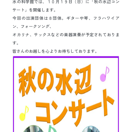
水の科学館では、１０月１９日（日）に「秋の水辺コン
日本語
ENGLISH
中文
한국어
サート」を開催します。
今回の出演団体は８団体。ギターや琴、フラハワイア
ン、フォークソング、
オカリナ、サックスなどの楽器演奏
が予定されておりま
す。
皆さんのお越しを心よりお待ちしております。