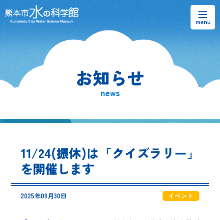
お知らせ
お知らせ
熊本市水の科学館とは
news
ご利用案内・アクセス＆マップ
館内案内・パンフレット
11/24(振休)は「クイズラリー」
水のラーニングフィールド
を開催します
お問い合わせ
2025年09月30日
イベント