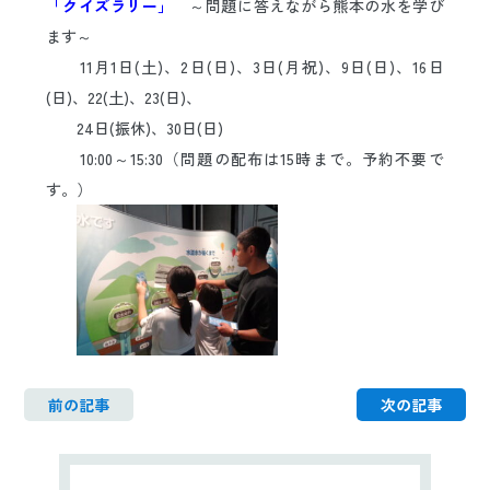
「クイズラリー」
～問題に答えながら熊本の水を学び
日本語
ENGLISH
中文
한국어
ます～
11月1日(土)、2日(日)、3日(月祝)、9日(日)、16日
(日)、22(土)、23(日)、
24日(振休)、30日(日)
10:00～15:30（問題の配布は15時まで。予約不要で
す。）
前の記事
次の記事