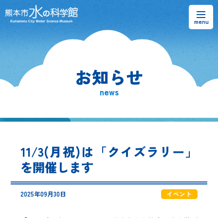
お知らせ
お知らせ
熊本市水の科学館とは
news
ご利用案内・アクセス＆マップ
館内案内・パンフレット
11/3(月祝)は「クイズラリー」
水のラーニングフィールド
を開催します
お問い合わせ
2025年09月30日
イベント