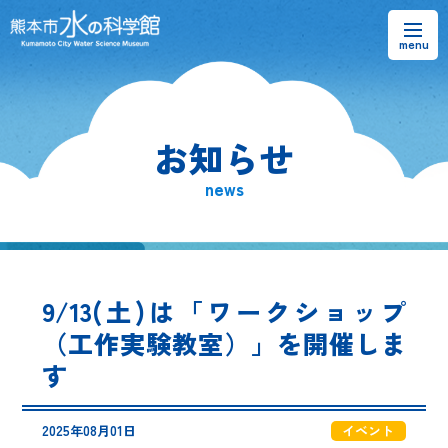
お知らせ
お知らせ
熊本市水の科学館とは
news
ご利用案内・アクセス＆マップ
館内案内・パンフレット
9/13(土)は「ワークショップ
水のラーニングフィールド
（工作実験教室）」を開催しま
す
お問い合わせ
2025年08月01日
イベント