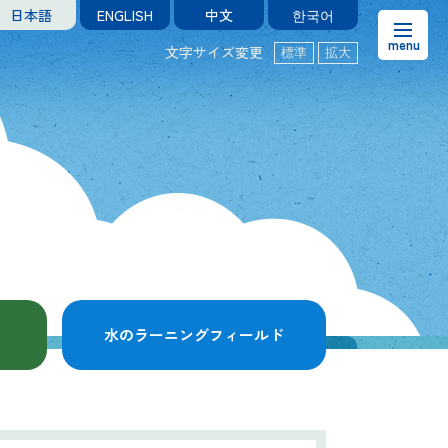
日本語
ENGLISH
中文
한국어
文字サイズ変更
標準
拡大
お知らせ
熊本市水の科学館とは
ご利用案内・アクセス＆マップ
館内案内・パンフレット
水のラーニングフィールド
水のラーニングフィールド
お問い合わせ