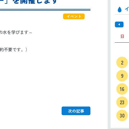
イベント
の水を学びます～
日
。予約不要です。）
2
9
16
23
次の記事
30