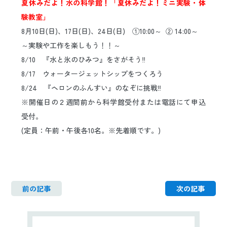
夏休みだよ！水の科学館！「夏休みだよ！ミニ実験・体
日本語
ENGLISH
中文
한국어
験教室」
8月10日(日)、17日(日)、24日(日) ①10:00～ ② 14:00～
～実験や工作を楽しもう！！～
8/10 『水と氷のひみつ』をさがそう‼
8/17 ウォータージェットシップをつくろう
8/24 『ヘロンのふんすい』のなぞに挑戦‼
※開催日の２週間前から科学館受付または電話にて申込
受付。
(定員：午前・午後各10名。※先着順です。)
前の記事
次の記事