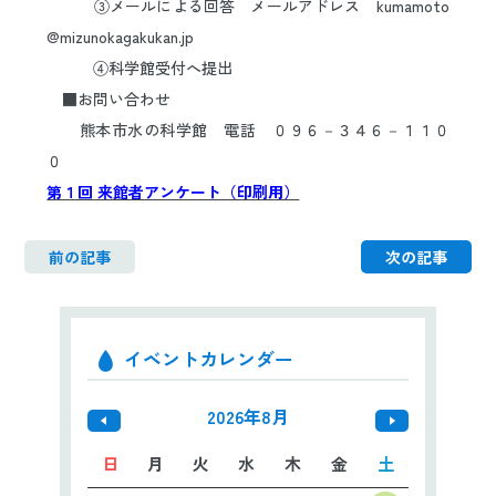
③メールによる回答 メールアドレス kumamoto
@mizunokagakukan.jp
④科学館受付へ提出
■お問い合わせ
熊本市水の科学館 電話 ０９６－３４６－１１０
０
第１回 来館者アンケート（印刷用）
前の記事
次の記事
イベントカレンダー
2026年8月
日
月
火
水
木
金
土