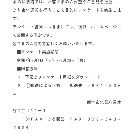
水の科学館では、お客さまのご要望やご意見を把握し、
日本語
ENGLISH
中文
한국어
より良い運営を行うことを目的にアンケートを実施しま
す。
アンケート結果につきましては、後日、ホームページに
て公開する予定です。
皆さまのご協力を宜しくお願いいたします。
■アンケート実施期間
令和7年6月1日（日）～6月30日（月）
■回答方法
１ 下記よりアンケート用紙をダウンロード
２ ①郵送による回答 郵送先 〒８６１－８０６
４
熊本市北区八景水
谷１丁目１１ー１
②ＦＡＸによる回答 ＦＡＸ ０９６－３４３－
２６２４