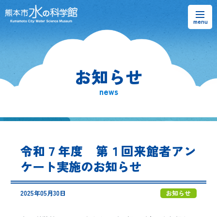
お知らせ
お知らせ
熊本市水の科学館とは
news
ご利用案内・アクセス＆マップ
館内案内・パンフレット
令和７年度 第１回来館者アン
水のラーニングフィールド
ケート実施のお知らせ
お問い合わせ
2025年05月30日
お知らせ