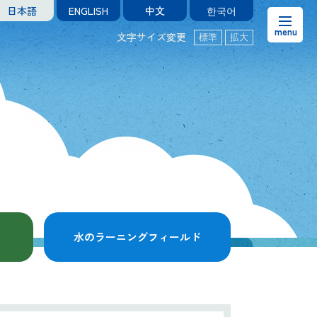
日本語
ENGLISH
中文
한국어
文字サイズ変更
標準
拡大
お知らせ
熊本市水の科学館とは
ご利用案内・アクセス＆マップ
館内案内・パンフレット
水のラーニングフィールド
水のラーニングフィールド
お問い合わせ