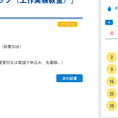
イベント
日
00～（所要30分）
2
館受付
又は
電話で
申込み。
先着順。）
9
次の記事
16
23
30