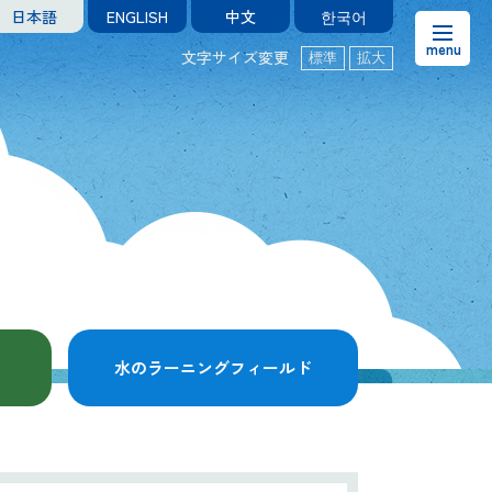
日本語
ENGLISH
中文
한국어
文字サイズ変更
標準
拡大
お知らせ
熊本市水の科学館とは
ご利用案内・アクセス＆マップ
館内案内・パンフレット
水のラーニングフィールド
水のラーニングフィールド
お問い合わせ