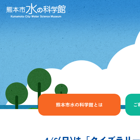
熊本市水の科学館とは
ご
4/6(日)は「クイズラ