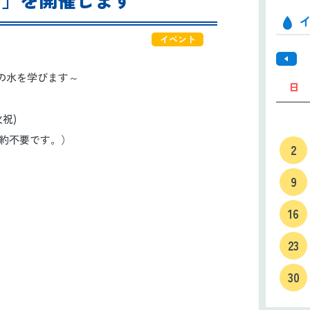
イベント
の水を学びます～
日
火祝)
。予約不要です。）
2
9
16
23
30