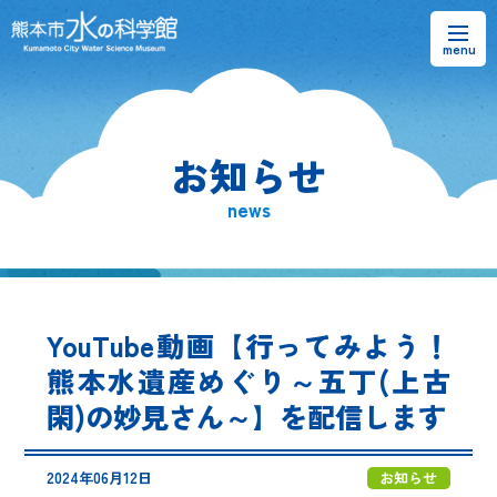
お知らせ
お知らせ
熊本市水の科学館とは
news
ご利用案内・アクセス＆マップ
館内案内・パンフレット
YouTube動画【行ってみよう！
水のラーニングフィールド
熊本水遺産めぐり～五丁(上古
閑)の妙見さん～】を配信します
お問い合わせ
2024年06月12日
お知らせ