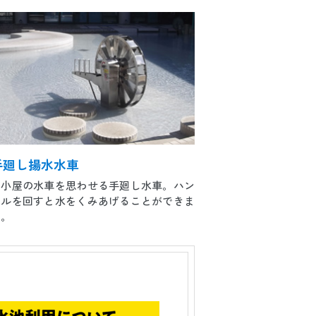
手廻し揚水水車
山小屋の水車を思わせる手廻し水車。ハン
ドルを回すと水をくみあげることができま
す。