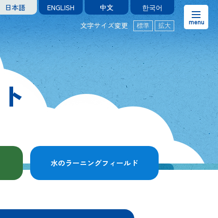
日本語
ENGLISH
中文
한국어
文字サイズ変更
標準
拡大
お知らせ
熊本市水の科学館とは
ット
ご利用案内・アクセス＆マップ
館内案内・パンフレット
水のラーニングフィールド
水のラーニングフィールド
お問い合わせ