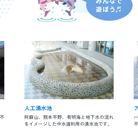
人工湧水池
不
阿蘇山、熊本平野、有明海と地下水の流れ
をイメージした中水道利用の湧水池です。