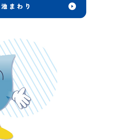
中池まわり
日本語
ENGLISH
中文
한국어