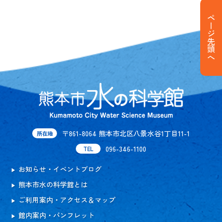
ページ先頭へ
〒861-8064 熊本市北区八景水谷1丁目11-1
所在地
096-346-1100
TEL
お知らせ・イベントブログ
熊本市水の科学館とは
ご利用案内・アクセス＆マップ
館内案内・パンフレット