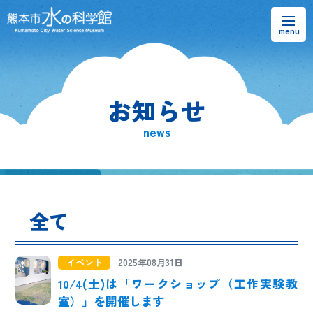
お知らせ
お知らせ
熊本市水の科学館とは
news
ご利用案内・アクセス＆マップ
館内案内・パンフレット
全て
水のラーニングフィールド
お問い合わせ
イベント
2025年08月31日
10/4(土)は「ワークショップ（工作実験教
室）」を開催します