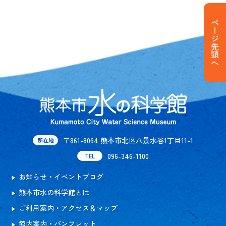
ページ先頭へ
〒861-8064 熊本市北区八景水谷1丁目11-1
所在地
096-346-1100
TEL
お知らせ・イベントブログ
熊本市水の科学館とは
ご利用案内・アクセス＆マップ
館内案内・パンフレット