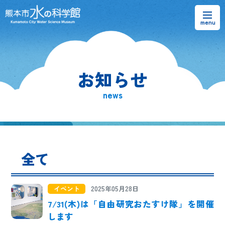
お知らせ
お知らせ
熊本市水の科学館とは
news
ご利用案内・アクセス＆マップ
館内案内・パンフレット
全て
水のラーニングフィールド
お問い合わせ
イベント
2025年05月28日
7/31(木)は「自由研究おたすけ隊」を開催
します